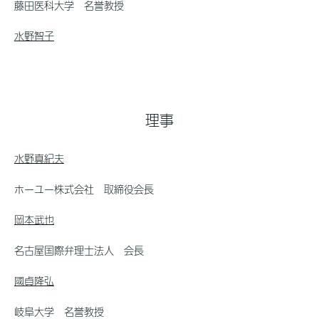
藤田医科大学 名誉教授
水野智子
理事
水野真紀夫
ホーユー株式会社 取締役会長
岡本武也
名古屋国際弁理士法人 会長
國貞隆弘
岐阜大学 名誉教授